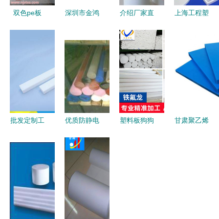
双色pe板
深圳市金鸿
介绍厂家直
上海工程塑
双色pe板价
旺塑胶材
销聚四氟乙
料板上海工
格 pe板 多
料--中国包
烯四氟板、
程塑料板商
图
装网
PTFE塑料
家_上海工
板及铁氟龙
程塑料板价
板车削板
格
——来自中
国安防展览
批发定制工
优质防静电
塑料板狗狗
甘肃聚乙烯
网的详解
程用滑块
PTFE板与
笼 应用
板与PTFE
聚四氟乙烯
棒材 工业
PTFE塑料
塑料板的性
动车滑块与
安全的可靠
板的创新设
能对比及应
耐高温支撑
选择
计与1800
用场景深度
滑块——镇
组建材影响
解析
江PTFE塑