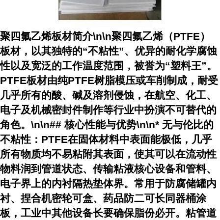
聚四氟乙烯板材简介\n\n聚四氟乙烯（PTFE）
板材，以其独特的“不粘性”、优异的耐化学腐蚀
性以及宽泛的工作温度范围，被誉为“塑料王”。
PTFE板材由纯PTFE树脂模压或车削制成，耐受
几乎所有的酸、碱及溶剂侵蚀，在航空、化工、
电子及机械密封件制作等行业中扮演不可替代的
角色。\n\n## 核心性能与优势\n\n*
无与伦比的
不粘性
：PTFE在固体材料中表面能极低，几乎
所有物质均不易粘附其表面，使其可以在流动性
物料润到管道状态、传输粘液核心设备和管料、
电子界上的内衬隔热垫体界。常用于防腐储罐内
衬、捏合机密轮可盒、药品防二可长同器桶涂
板，工业中其他设备长要确保脂份必开。粘管道