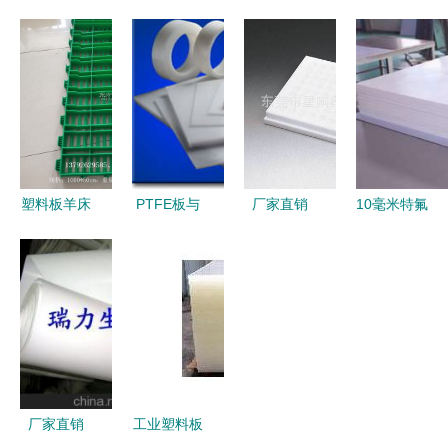
板工程厂
（PTFE）
楼梯滑动支
阻燃PTFE
家,品牌,图
与其他氟塑
座板 5mm
板与绝缘
片,热帖
料板材全解
厚聚四氟乙
PTFE板的
析 从性能
烯板在抗震
完美选择
到应用
减震中的应
用
塑料板羊床
PTFE板与
厂家直销
10毫米特氟
现代羊圈建
铁氟龙板材
东莞市星响
纶床单与
设的创新选
价格、规格
塑胶PTFE
PTFE塑料
择
型号及应用
车削板——
板的特性及
全解析
介电性能卓
应用解析
越，品质信
赖之选
厂家直销
工业塑料板